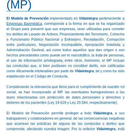
(MP)
El Modelo de Prevención
implementado en
Vidaintegra
perteneciente a
Empresas Banmédica
, corresponde a la forma en que se ha organizado
el Grupo para prevenir que sus empresas, sean utilizadas para cometer
los delitos de Lavado de Activos, Financiamiento del Terrorismo, Cohecho
a Funcionario Público Nacional y Extranjero, Receptación, Corrupción
entre particulares, Negociación Incompatible, Apropiación Indebida y
Administración Desleal, así como todos aquellos que dan origen o son
hechos precedentes como puede ser el narcotráfico, la trata de personas,
el uso de información privilegiada, entre otros. Asimismo, el MP incluye
las conductas que, si bien pudiesen no constituir delito, son calificadas
como éticamente intolerables por parte de
Vidaintegra
, tal y como ha sido
establecido en el Código de Conducta.
Considerando la relevancia que tiene para el cumplimiento de nuestro rol
social, se han incorporado al MP las eventuales transgresiones a las
leyes relacionadas con protección de datos personales y derechos y
deberes de los pacientes (Ley 19.628 y Ley 20.584, respectivamente).
El Modelo de Prevención permite proteger a todo
Vidaintegra
, a sus
trabajadores y colaboradores en general, de las consecuencias negativas
que acarrean las prácticas de alguna de las conductas o delitos que
comprende, afectando nuestra imagen. Por lo anterior
Vidaintegra
, está