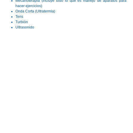
Mecanoterapia (incluye todo lo que es manejo de aparatos para
hacer ejercicios)
Onda Corta (Ultratermia)
Tens
Turbión
Ultrasonido