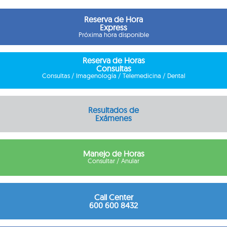
Reserva de Hora
Express
Próxima hora disponible
Reserva de Horas
Consultas
Consultas / Imagenología / Telemedicina / Dental
Resultados de
Exámenes
Manejo de Horas
Consultar / Anular
Call Center
600 600 8432