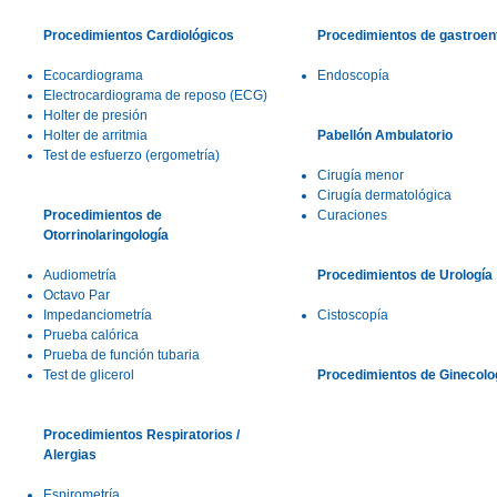
Procedimientos Cardiológicos
Procedimientos de gastroen
Ecocardiograma
Endoscopía
Electrocardiograma de reposo (ECG)
Holter de presión
Holter de arritmia
Pabellón Ambulatorio
Test de esfuerzo (ergometría)
Cirugía menor
Cirugía dermatológica
Procedimientos de
Curaciones
Otorrinolaringología
Audiometría
Procedimientos de Urología
Octavo Par
Impedanciometría
Cistoscopía
Prueba calórica
Prueba de función tubaria
Test de glicerol
Procedimientos de Ginecolo
Procedimientos Respiratorios /
Alergias
Espirometría