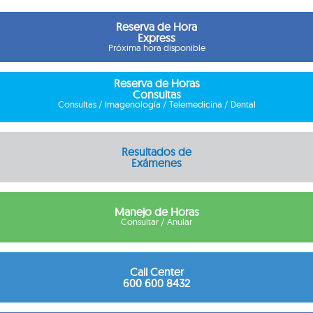
Reserva de Hora
Express
Próxima hora disponible
Reserva de Horas
Consultas
Consultas / Imagenología / Telemedicina / Dental
Resultados de
Exámenes
Manejo de Horas
Consultar / Anular
Call Center
600 600 8432