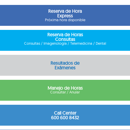
Reserva de Hora
Express
Próxima hora disponible
Reserva de Horas
Consultas
Consultas / Imagenología / Telemedicina / Dental
Resultados de
Exámenes
Manejo de Horas
Consultar / Anular
Call Center
600 600 8432