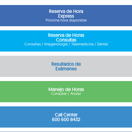
Reserva de Hora
Express
Próxima hora disponible
Reserva de Horas
Consultas
Consultas / Imagenología / Telemedicina / Dental
Resultados de
Exámenes
Manejo de Horas
Consultar / Anular
Call Center
600 600 8432