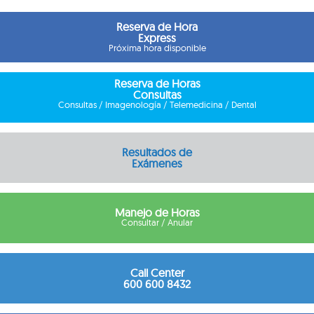
Reserva de Hora
Express
Próxima hora disponible
Reserva de Horas
Consultas
Consultas / Imagenología / Telemedicina / Dental
Resultados de
Exámenes
Manejo de Horas
Consultar / Anular
Call Center
600 600 8432